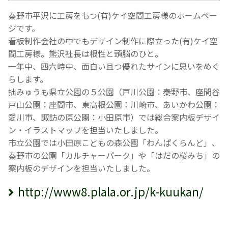
秦野市平沢に工房をもつ(有)ケイ空間工房様のホームペー
ジです。
看板制作会社の中でもデザイン制作に際立った(有)ケイ空
間工房様。熊沢社長は根性と頭脳のひと。
一年中、四六時中、面白い且つ優れたサインに思いをめぐ
らします。
拙みゅうも県立公園の５公園（戸川公園：秦野市、座間谷
戸山公園：座間市、東高根公園：川崎市、あいかわ公園：
愛川市、諏訪の原公園：小田原市）では総合案内板デザイ
ン・イラストマップを担当いたしました。
市立公園では小田原こどもの森公園「わんぱくらんど」、
秦野市の公園「カルチャーパーク」や「はだの桜みち」の
案内板のデザインを担当いたしました。
http://www8.plala.or.jp/k-kuukan/